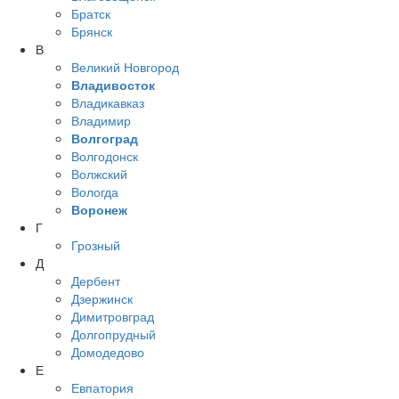
Братск
Брянск
В
Великий Новгород
Владивосток
Владикавказ
Владимир
Волгоград
Волгодонск
Волжский
Вологда
Воронеж
Г
Грозный
Д
Дербент
Дзержинск
Димитровград
Долгопрудный
Домодедово
Е
Евпатория