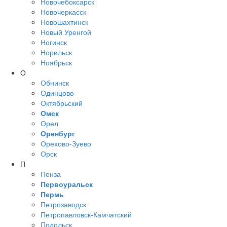
Новочебоксарск
Новочеркасск
Новошахтинск
Новый Уренгой
Ногинск
Норильск
Ноябрьск
О
Обнинск
Одинцово
Октябрьский
Омск
Орел
Оренбург
Орехово-Зуево
Орск
П
Пенза
Первоуральск
Пермь
Петрозаводск
Петропавловск-Камчатский
Подольск