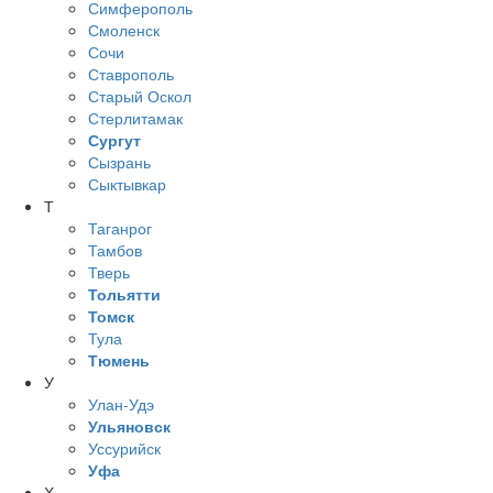
Симферополь
Смоленск
Сочи
Ставрополь
Старый Оскол
Стерлитамак
Сургут
Сызрань
Сыктывкар
Т
Таганрог
Тамбов
Тверь
Тольятти
Томск
Тула
Тюмень
У
Улан-Удэ
Ульяновск
Уссурийск
Уфа
Х