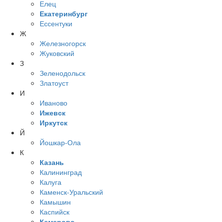
Елец
Екатеринбург
Ессентуки
Ж
Железногорск
Жуковский
З
Зеленодольск
Златоуст
И
Иваново
Ижевск
Иркутск
Й
Йошкар-Ола
К
Казань
Калининград
Калуга
Каменск-Уральский
Камышин
Каспийск
Кемерово