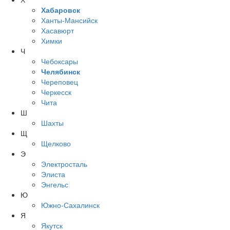
Хабаровск
Ханты-Мансийск
Хасавюрт
Химки
Ч
Чебоксары
Челябинск
Череповец
Черкесск
Чита
Ш
Шахты
Щ
Щелково
Э
Электросталь
Элиста
Энгельс
Ю
Южно-Сахалинск
Я
Якутск