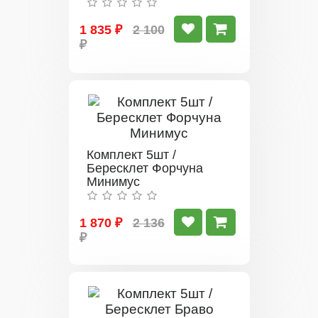
1 835 ₽
2 100
₽
Комплект 5шт /
Бересклет Форчуна
Минимус
1 870 ₽
2 136
₽