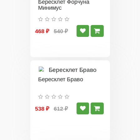
Бересклет Форчуна
Минимус
468 ₽
540 ₽
Бересклет Браво
538 ₽
612 ₽