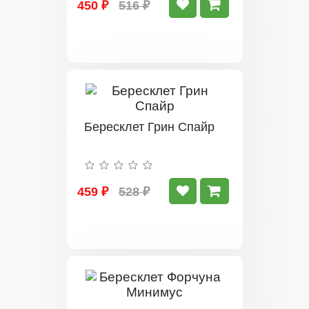
450 ₽
516 ₽
Бересклет Грин Спайр
459 ₽
528 ₽