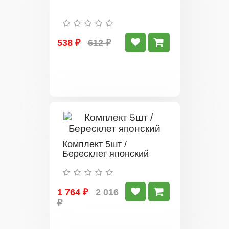
538 ₽
612 ₽
Комплект 5шт /
Бересклет японский
1 764 ₽
2 016
₽