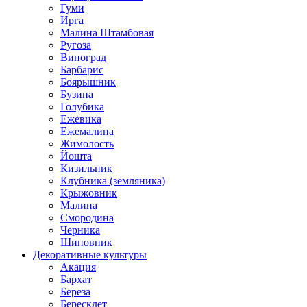
Гуми
Ирга
Малина Штамбовая
Ругоза
Виноград
Барбарис
Боярышник
Бузина
Голубика
Ежевика
Ежемалина
Жимолость
Йошта
Кизильник
Клубника (земляника)
Крыжовник
Малина
Смородина
Черника
Шиповник
Декоративные культуры
Акация
Бархат
Береза
Бересклет