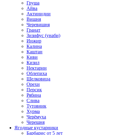
Груша
Айва
Актинидии
Вишня
Черевишня
Гранат
Зизифус (унаби)
Инжир
Калина
Каштан
Киви
Кизил
Нектарин
Облепиха
Шелковица
Орехи
Персик
Рябина
Слива
Тутовник
Хурма
Черёмуха
Черешня
Ягодные кустарники
Барбарис от 5 лет