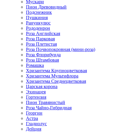
Мускари
Пион Древовидный
Подснежник
Пушкиния
Ранункулюс
Рододенрон
Роза Английская
Роза Парковая
Роза Плетистая
Роза Почвопокровная (мини-роза)
Роза Флорибунда
Роза Штамбовая
Ромашка
Хризантема Крупноцветковая
Хризантема Мультифлора
Хризантема Среднецветковая
Царская корона
Эхинацея
Гортензия
Пион Травянистый
Роза Чайно-Гибридная
Георгин
Астра
Гладиолус
Дейция