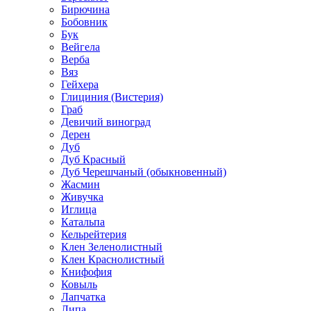
Бирючина
Бобовник
Бук
Вейгела
Верба
Вяз
Гейхера
Глициния (Вистерия)
Граб
Девичий виноград
Дерен
Дуб
Дуб Красный
Дуб Черешчаный (обыкновенный)
Жасмин
Живучка
Иглица
Катальпа
Кельрейтерия
Клен Зеленолистный
Клен Краснолистный
Книфофия
Ковыль
Лапчатка
Липа