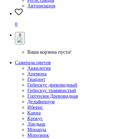
Регистрация
Авторизация
0
0
Ваша корзина пуста!
Саженцы цветов
Аквилегия
Анемона
Гиацинт
Гибискус древовидный
Гибискус травянистый
Гортензия Древовидная
Дельфиниум
Иберис
Канна
Крокус
Ландыш
Монарда
Морозник