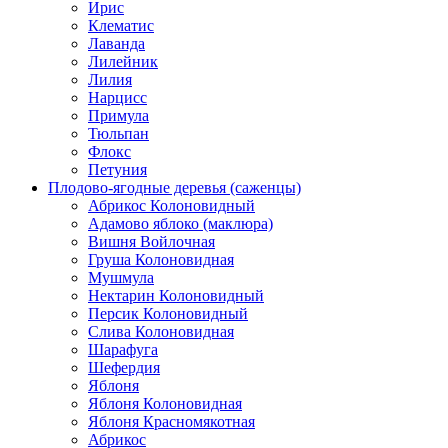
Ирис
Клематис
Лаванда
Лилейник
Лилия
Нарцисс
Примула
Тюльпан
Флокс
Петуния
Плодово-ягодные деревья (саженцы)
Абрикос Колоновидный
Адамово яблоко (маклюра)
Вишня Войлочная
Груша Колоновидная
Мушмула
Нектарин Колоновидный
Персик Колоновидный
Слива Колоновидная
Шарафуга
Шефердия
Яблоня
Яблоня Колоновидная
Яблоня Красномякотная
Абрикос