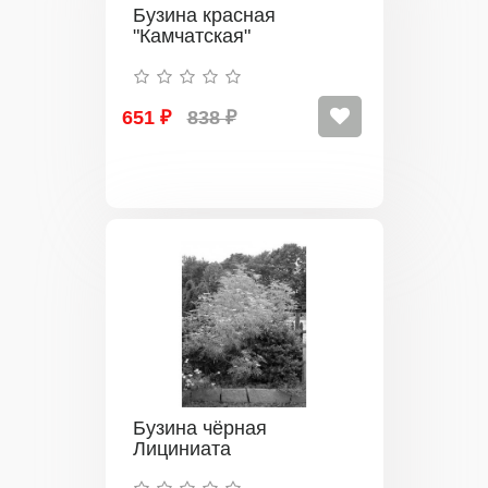
Бузина красная
"Камчатская"
651 ₽
838 ₽
Бузина чёрная
Лициниата