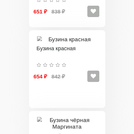
651 ₽
838 ₽
Бузина красная
654 ₽
842 ₽