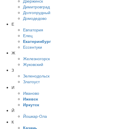
Дзержинск
Димитровград
Долгопрудный
Домодедово
Е
Евпатория
Елец
Екатеринбург
Ессентуки
Ж
Железногорск
Жуковский
З
Зеленодольск
Златоуст
И
Иваново
Ижевск
Иркутск
Й
Йошкар-Ола
К
Казань