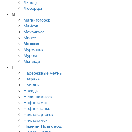
Липецк
Люберцы
М
Магнитогорск
Майкоп
Махачкала
Миасс
Москва
Мурманск
Муром
Мытищи
Н
Набережные Челны
Назрань
Нальчик
Находка
Невинномысск
Нефтекамск
Нефтеюганск
Нижневартовск
Нижнекамск
Нижний Новгород
Нижний Тагил