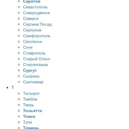
Саратов
Севастополь
Северодвинск
Северск
Сергиев Посад
Серпухов
Симферополь
Смоленск
Сочи
Ставрополь
Старый Оскол
Стерлитамак
Сургут
Сызрань
Сыктывкар
Т
Таганрог
Тамбов
Тверь
Тольятти
Томск
Тула
Тюмень