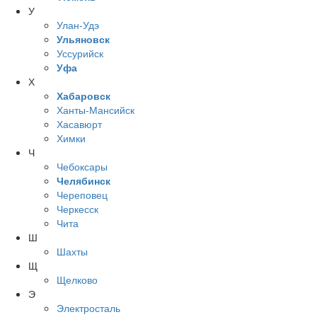
У
Улан-Удэ
Ульяновск
Уссурийск
Уфа
Х
Хабаровск
Ханты-Мансийск
Хасавюрт
Химки
Ч
Чебоксары
Челябинск
Череповец
Черкесск
Чита
Ш
Шахты
Щ
Щелково
Э
Электросталь