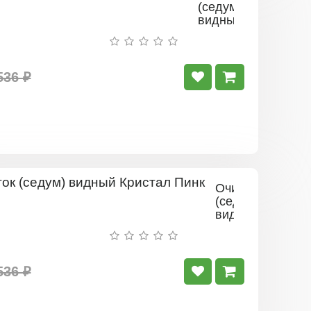
(седум)
видный
Бриллиант
536 ₽
Очиток
(седум)
видный
Кристал
Пинк
536 ₽