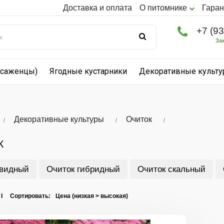
Доставка и оплата
О питомнике
Гаран
+7 (9
За
(саженцы)
Ягодные кустарники
Декоративные культ
Декоративные культуры
Очиток
К
 видный
Очиток гибридный
Очиток скальный
 I Сортировать: