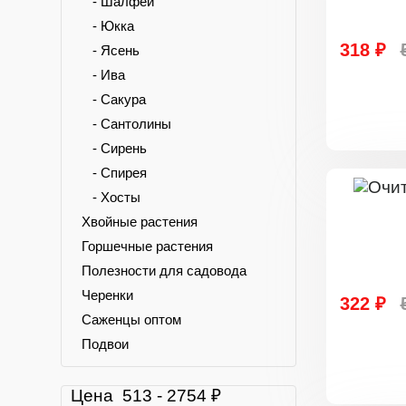
- Шалфей
- Юкка
318 ₽
- Ясень
- Ива
- Сакура
- Сантолины
- Сирень
- Спирея
- Хосты
Хвойные растения
Горшечные растения
Полезности для садовода
Черенки
322 ₽
Саженцы оптом
Подвои
Цена
513
-
2754
₽