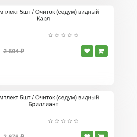
Комплект
5шт
/
Очиток
(седум)
видный
Карл
2 604 ₽
Комплект
5шт
/
Очиток
(седум)
видный
Бриллиан
2 676 ₽