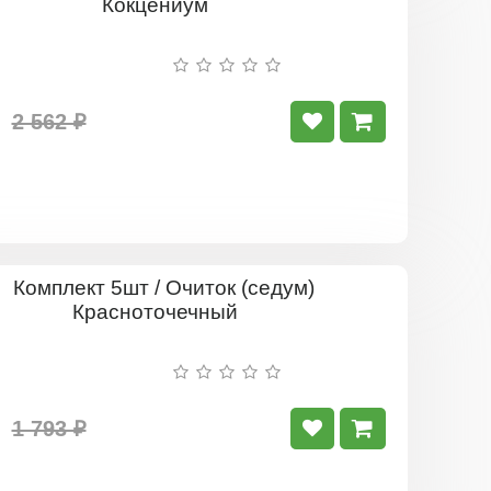
5шт
/
Очиток
(седум)
ложный
Кокцениум
2 562 ₽
Комплект
5шт
/
Очиток
(седум)
Красноточ
1 793 ₽