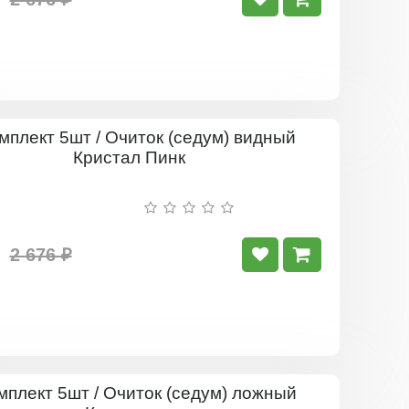
Комплект
5шт
/
Очиток
(седум)
видный
Кристал
2 676 ₽
Пинк
Комплект