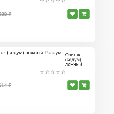
588 ₽
Очиток
(седум)
ложный
Розеум
514 ₽