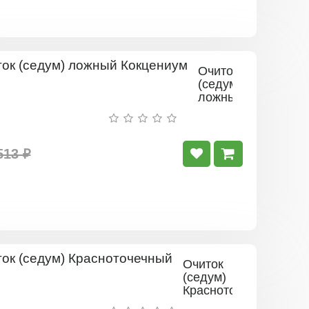
Очиток
(седум)
ложный
Кокцениум
513 ₽
Очиток
(седум)
Красноточечный