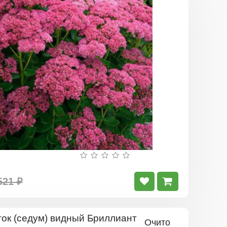
Очиток
(седум)
видный
Карл
521 ₽
Очиток