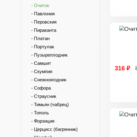
- Очиток
- Павлония
- Перовския
- Пираканта
- Платан
- Портулак
- Пузыреплодник
- Самшит
316 ₽
- Скумпия
- Снежноягодник
- Софора
- Страусник
- Тимьян (чабрец)
- Тополь
- Форзиция
- Церцисс (багрянник)