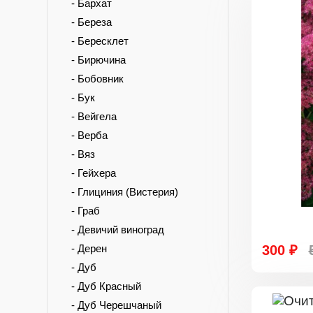
- Бархат
- Береза
- Бересклет
- Бирючина
- Бобовник
- Бук
- Вейгела
- Верба
- Вяз
- Гейхера
- Глициния (Вистерия)
- Граб
- Девичий виноград
- Дерен
300 ₽
- Дуб
- Дуб Красный
- Дуб Черешчаный