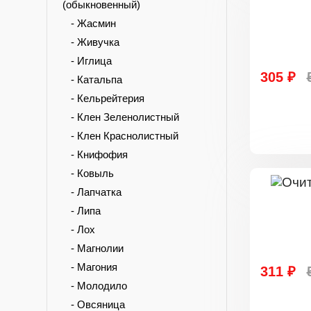
(обыкновенный)
- Жасмин
- Живучка
- Иглица
305 ₽
- Катальпа
- Кельрейтерия
- Клен Зеленолистный
- Клен Краснолистный
- Книфофия
- Ковыль
- Лапчатка
- Липа
- Лох
- Магнолии
- Магония
311 ₽
- Молодило
- Овсяница