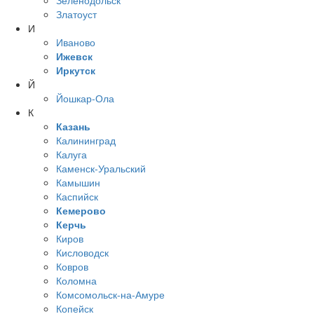
Зеленодольск
Златоуст
И
Иваново
Ижевск
Иркутск
Й
Йошкар-Ола
К
Казань
Калининград
Калуга
Каменск-Уральский
Камышин
Каспийск
Кемерово
Керчь
Киров
Кисловодск
Ковров
Коломна
Комсомольск-на-Амуре
Копейск