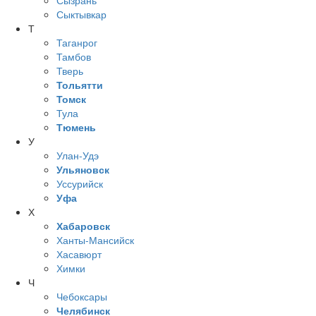
Сызрань
Сыктывкар
Т
Таганрог
Тамбов
Тверь
Тольятти
Томск
Тула
Тюмень
У
Улан-Удэ
Ульяновск
Уссурийск
Уфа
Х
Хабаровск
Ханты-Мансийск
Хасавюрт
Химки
Ч
Чебоксары
Челябинск