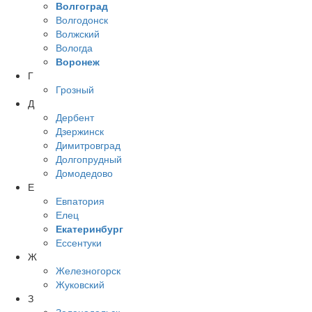
Волгоград
Волгодонск
Волжский
Вологда
Воронеж
Г
Грозный
Д
Дербент
Дзержинск
Димитровград
Долгопрудный
Домодедово
Е
Евпатория
Елец
Екатеринбург
Ессентуки
Ж
Железногорск
Жуковский
З