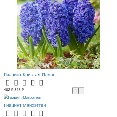
Гиацинт Кристал Пэлас
402 ₽
893 ₽
Гиацинт Манхэттен