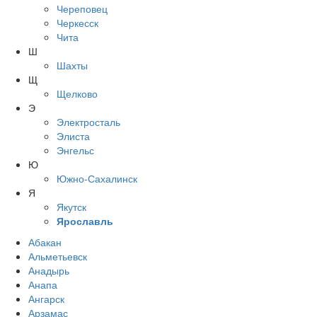
Череповец
Черкесск
Чита
Ш
Шахты
Щ
Щелково
Э
Электросталь
Элиста
Энгельс
Ю
Южно-Сахалинск
Я
Якутск
Ярославль
Абакан
Альметьевск
Анадырь
Анапа
Ангарск
Арзамас