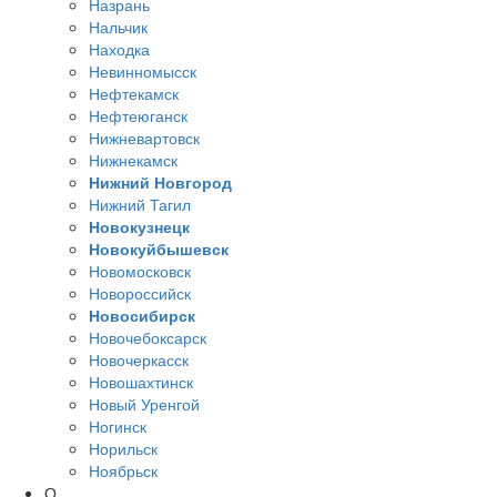
Назрань
Нальчик
Находка
Невинномысск
Нефтекамск
Нефтеюганск
Нижневартовск
Нижнекамск
Нижний Новгород
Нижний Тагил
Новокузнецк
Новокуйбышевск
Новомосковск
Новороссийск
Новосибирск
Новочебоксарск
Новочеркасск
Новошахтинск
Новый Уренгой
Ногинск
Норильск
Ноябрьск
О