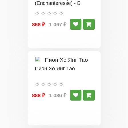
(Enchanteresse) - Б
868 ₽
1 067 ₽
Пион Xо Янг Тао
888 ₽
1 086 ₽